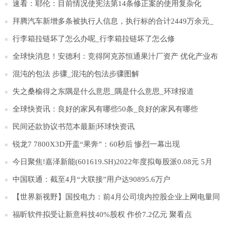
速看：耶伦：目前情况使宪法第14条修正案的使用复杂化
拜腾汽车新增多条被执行人信息，执行标的合计2449万余元_
全球头条
行李箱拉链坏了怎么办呢_行李箱拉链坏了怎么修
全球快消息！安德利：竞得阿克苏恒通果汁厂资产 优化产业布
局
混沌的包法 步骤_混沌的包法步骤图解
失之桑榆得之东隅是什么意思_隅是什么意思_环球报道
全球快资讯：良好的家风有哪些50条_良好的家风有哪些
民间还款协议书范本最新|环球快资讯
锐龙7 7800X3D开盖“果奔”：60秒后 惨烈一幕出现
今日聚焦!嘉泽新能(601619.SH)2022年度拟每股派0.08元 5月
26日除权除息
中国联通：截至4月“大联接”用户达90895.6万户
【世界新视野】国投电力：前4月公司境内控股企业上网电量同
比增21.57%
福昕软件拟受让新意科技40%股权 作价7.2亿元 聚看点