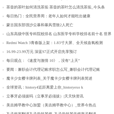
茶壶的茶叶如何清洗茶垢 茶壶的茶叶怎么清洗茶垢_今头条
每日热门：全民营养周：老年人如何才能吃出健康
蒙古国东部强沙尘暴和暴风雪致2人死亡
山东高级中医专科院校排名 山东医学专科学校排名前十名 世界
速递
Redmi Watch 3青春版上架：1.83寸大屏、全天候血氧检测
16.99-23.99万元 深蓝S7正式开启先享预订
每日观点：《速度与激情 10》，没有“上天”
要闻：兼职会计代理记账求职怎么写_兼职会计代理记账
魔卡少女樱卡牌列表_关于魔卡少女樱卡牌列表简述
全球资讯：history4近距离爱上你_historyexo k
立事牙必须拔吗（立事牙必须拔）|天天快资讯
美吉姆早教中心加盟（美吉姆早教中心）_世界今热点