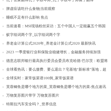
孔子世家翻译孔子学鼓琴师_孔子学鼓琴于师襄子翻译
脾虚应该吃什么食物|当前观察
睡眠不足有什么影响 焦点
当前速看：MSI现场粉丝采访：五个中国人一定能赢五个韩国
人
蚁字组词两个字_以字组词两个字
养老金计算公式2020年_养老金计算公式2020 最新快讯
2023 一季度银行业和保险业稳健增长，金融服务持续加强
德意志联邦银行最高执行委员会委员布克哈德·巴尔茨：欧盟将
明确数字欧元是否可以获得法定货币地位
全球看热讯：要么缴费、要么退出？宅基地“新标准”落地，超
过百平1000元起步
全球实时：家常饭菜谱100例_家常饭菜谱
芙蓉鲫鱼是哪个地方的菜_芙蓉鲫鱼是哪个地方的菜-焦点速讯
万物复苏图片带字 万物复苏图片
特斯拉汽车安全吗？_世界信息