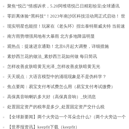
聚焦“悦己”情感诉求，5.20阿维塔悦己日精彩纷呈|全球通讯
零距离体验“黑科技”！2023年南沙区科技活动周正式启动！ 世
界消息
现实明星也能捏！玩家在《老头环》捏出泰特斯威夫特 当前速
看
南方雨势增强局地有大暴雨 北方多地降温明显
观热点：提速进京通勤！北京6月起大调整，详细措施
素炒西兰花的做法_素炒西兰花如何做 每日简讯
怎样改善皮肤暗黄无光泽_怎样改善皮肤暗黄无光
天天观点：大语言模型中的涌现现象是不是伪科学？
焦点要闻：易宝支付考试费怎么用（易宝支付考试缴费）
高保真音响喇叭多大好（高保真音响）_快消息
处置固定资产的税率是多少_处置固定资产交什么税
【全球新要闻】两个火旁边一个耳朵念什么?（两个火旁边一个
耳朵念什么）
【世界报资讯】keepfit下载（keepfit）