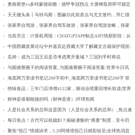
奥格斯堡vs多特蒙德前瞻：德甲争冠拐点 大黄蜂取胜即可锁定
先机
天天微头条丨马特乌斯：图赫尔此前差点与尤文签约，拜仁很
紧张并最终完成截胡
张家界自驾游，张家界自驾车旅游，张家界自驾游攻略，张家
界自驾车旅游线路？ 每日简讯
当前关注：计算机周报：CHATGPTAPP标志AI行情新阶段：从
云到端拐点
中国西藏发展论坛中外嘉宾赴西藏大学了解藏文古籍保护现状-
通讯
瓜帅：成为三冠王后是否考虑离开曼城？三冠到手时再说
与困难掰腕子的阅读答案_与困难掰腕子阅读答案-世界今日讯
海底两万里读书笔记200字初中_海底两万里读书笔记200字 世
界新消息
绝味食品：三年门店净增4122家，驱动业绩重回增长轨道|世界
今日报
财神是谁都能接的吗（财神是谁）|环球热闻
人是社会关系的总和这是因为（人是社会关系的总和）_焦点速
讯
每日焦点！古代可以租媳妇？揭秘凄惨的“典妻”制度，至今仍
存在
聚焦“悦己”情感诉求，5.20阿维塔悦己日精彩纷呈|全球热消息