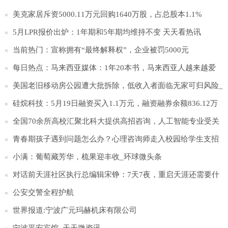
美克家居斥资5000.11万元回购1640万股，占总股本1.1%
5月LPR报价出炉：1年期和5年期均维持不变 天天看热讯
当前热门：宣称拥有“最终解释权”，企业被罚5000元
每日热点：马来西亚媒体：1年20本书，马来西亚人越来越爱
阅读
美国老旧移动房公园遭大批拆除，低收入者面临无家可归风险_
今日播报
硅烷科技：5月19日融资买入1.1万元，融资融券余额836.12万
元|世界观热点
全国70余所高校汇聚北科大提供高招咨询，人工智能专业受关
注
青春期孩子遇到问题怎么办？心理咨询师走入校园给学生支招
小满：葡萄藏芳华，梳果迎丰收_环球微头条
对话前天涯社区执行总编辑宋铮：7天7夜，重启天涯还需要什
么？| 顶端100℃ 快看
公安交警全程护航
世界报道:宁波广元玛赫机床有限公司