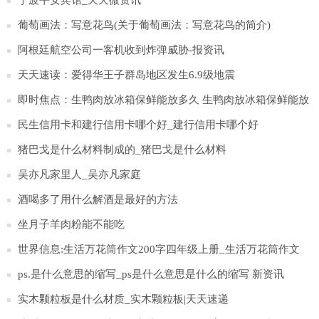
宁波平安宾馆_天天微资讯
葡萄画法：写意花鸟(关于葡萄画法：写意花鸟的简介)
阿根廷航空公司一客机收到炸弹威胁-报资讯
天天速读：爱得华王子群岛地区发生6.9级地震
即时焦点：生鸭肉放冰箱保鲜能放多久 生鸭肉放冰箱保鲜能放
多长时间
民生信用卡和建行信用卡哪个好_建行信用卡哪个好
猪巴戈是什么材料制成的_猪巴戈是什么材料
吴亦凡家里人_吴亦凡家庭
酒喝多了用什么解酒是最好的方法
坐月子羊肉粉能不能吃
世界信息:生活万花筒作文200字四年级上册_生活万花筒作文
200字
ps.是什么意思的缩写_ps是什么意思是什么的缩写 新资讯
实木颗粒板是什么材质_实木颗粒板|天天速递