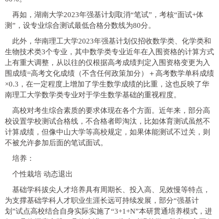
再如，湖南大学2023年强基计划取消“笔试”，考核“面试+体
测”，设专业综合测试最低合格分数线为80分。
此外，华南理工大学2023年强基计划仅招收数学类、化学类和
生物技术类3个专业，其中数学类专业近年在入围资格的计算方式
上有重大调整，从以往的仅根据高考成绩判定入围资格变更为入
围成绩=高考文化成绩（不含任何政策加分）＋高考数学单科成绩
×0.3，在一定程度上增加了学生数学成绩的比重，这也反映了华
南理工大学数学类专业对于学生数学基础的重视程度。
高校对考生综合素质的要求体现在各个方面。近年来，部分高
校设置学校测试合格线，不合格者即淘汰，比如体育测试虽然不
计算成绩，但像中山大学等高校规定，如果体能测试不过关，则
不被允许参加后面的笔试面试。
培养：
个性栽培 动态退出
基础学科拔尖人才培养具有周期长、投入高、见效慢等特点，
为支撑基础学科人才职业生涯长远可持续发展，部分“强基计
划”试点高校结合自身实际实施了“3+1+N”本研贯通培养模式，进