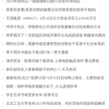
卖出15辆|今日聚焦
2023年郑州五一假期调休日限行安排|环球动态
星星有多重(星星内部的能量活动导致星星的形状不规则)
天茂集团（000627）4月10日主力资金净买入218.06万元
环球今热点：伊朗将在公共场所安装摄像头识别未戴头巾女
性，违者将予警告
世界观天下！东部战区持续开展环台岛战巡进逼 构建多向围岛
锁台态势
网经社庄帅：视频号做直播带货的优势在于其基于社交体系的
完整私域生态_天天视点
男子驾车冲撞女子致3死7伤！警方通报
涨停雷达：影视传媒个股异动 上海电影触及涨停 重点聚焦
家长如何走入青春期孩子的内心？:天天热讯
最新快讯!北大“筑梦计划”4月10日启动网上报名，主要招收优
秀农村学生
观察：假怀孕搞笑视频大肚子_什么是假怀孕
学生艺术节将贯穿全年-世界关注
北京工业大学发布2023年招生政策，招生官校内现场答疑解惑