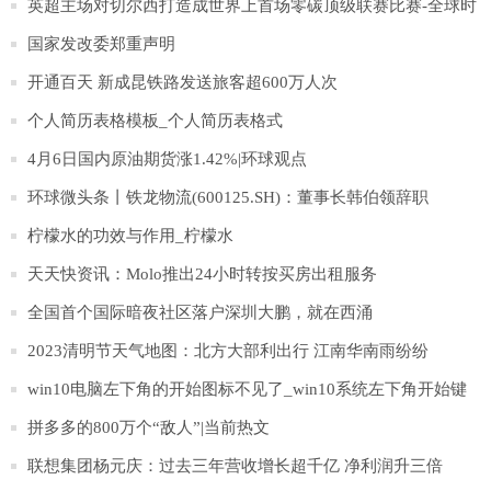
日本北海道千岁市一处农场发生高致病性H5N1型禽流感疫情。
英超主场对切尔西打造成世界上首场零碳顶级联赛比赛-全球时
这家农场饲养的约35万只蛋鸡以及同一城市与其有关的另一家
讯
国家发改委郑重声明
农场饲养的约4万只蛋鸡都将被扑杀。这是日本当前禽流感流行
开通百天 新成昆铁路发送旅客超600万人次
季报告的第83起疫情。
个人简历表格模板_个人简历表格式
4月6日国内原油期货涨1.42%|环球观点
环球微头条丨铁龙物流(600125.SH)：董事长韩伯领辞职
柠檬水的功效与作用_柠檬水
天天快资讯：Molo推出24小时转按买房出租服务
全国首个国际暗夜社区落户深圳大鹏，就在西涌
2023清明节天气地图：北方大部利出行 江南华南雨纷纷
win10电脑左下角的开始图标不见了_win10系统左下角开始键
不见|环球微头条
拼多多的800万个“敌人”|当前热文
联想集团杨元庆：过去三年营收增长超千亿 净利润升三倍