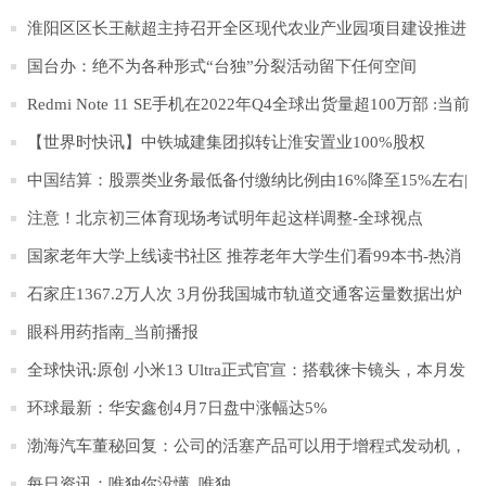
淮阳区区长王献超主持召开全区现代农业产业园项目建设推进
会
国台办：绝不为各种形式“台独”分裂活动留下任何空间
Redmi Note 11 SE手机在2022年Q4全球出货量超100万部 :当前
观点
【世界时快讯】中铁城建集团拟转让淮安置业100%股权
中国结算：股票类业务最低备付缴纳比例由16%降至15%左右|
滚动
注意！北京初三体育现场考试明年起这样调整-全球视点
国家老年大学上线读书社区 推荐老年大学生们看99本书-热消
息
石家庄1367.2万人次 3月份我国城市轨道交通客运量数据出炉
环球精选
眼科用药指南_当前播报
全球快讯:原创 小米13 Ultra正式官宣：搭载徕卡镜头，本月发
布
环球最新：华安鑫创4月7日盘中涨幅达5%
渤海汽车董秘回复：公司的活塞产品可以用于增程式发动机，
目前参与塞力斯问界M5、M7增程式发动机的配套:世界速看
每日资讯：唯独你没懂_唯独