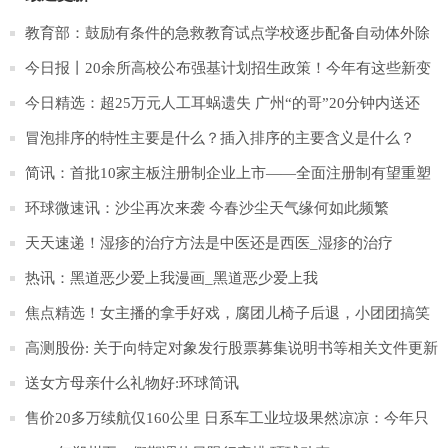
教育部：鼓励有条件的急救教育试点学校逐步配备自动体外除
颤器_世界快播
今日报丨20余所高校公布强基计划招生政策！今年有这些新变
化
今日精选：超25万元人工耳蜗遗失 广州“的哥”20分钟内送还
冒泡排序的特性主要是什么？插入排序的主要含义是什么？
简讯：首批10家主板注册制企业上市——全面注册制有望重塑
资本市场生态
环球微速讯：沙尘再次来袭 今春沙尘天气缘何如此频繁
天天速递！湿疹的治疗方法是中医还是西医_湿疹的治疗
热讯：黑道恶少爱上我漫画_黑道恶少爱上我
焦点精选！女主播的拿手好戏，腐团儿椅子后退，小团团搞笑
搞怪，那沫子呢？
高测股份: 关于向特定对象发行股票募集说明书等相关文件更新
财务数据的提示性公告
送女方母亲什么礼物好:环球简讯
售价20多万续航仅160公里 日系车工业垃圾果然凉凉：今年只