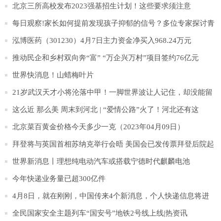
_每日快播
北京三所高校发布2023强基招生计划！这些要求须注意
每日观察!家长如何提前发现孩子抑郁的信号？多位专家探讨青
少年抑郁防治
泓博医药（301230）4月7日主力资金净买入968.24万元
推动民企和乡村双向奔“富” “万企兴万村”项目签约76亿元
世界快消息！山蜡梅叶片
21岁武汉天才小将沦落中甲！一脚世界波让人记住，却没能留
在中超！
这么近 那么美 周末到河北 | “爱情公路”火了！河北还有这
些“爱情打卡地”超浪漫！|环球快消息
北京菜百黄金价格今天多少一克（2023年04月09日）
拜登将与英国首相苏纳克举行会晤 美国会已发传票拜登后院起
火
世界新消息丨理想纯电动汽车或搭载宁德时代麒麟电池
今年快递业务量已超300亿件
4月8日，就在刚刚，中国传来4个新消息，个人快递信息将进
行加密_当前报道
全民国家安全主题列车“国安号”地铁2号线上线|热资讯