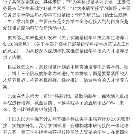
行了具体探索实践。具体来讲，“3”为本科强基学习阶段，主要任
务是夯实学生基础学科能力素养；“1”为本研衔接学习阶段，主要
任务是引导学生熟悉学科前沿基础；“N”为研究生（硕士生或博
士生）学习阶段，主要任务是支持学生全身心投入到与自身兴趣
爱好相适应的科研创新活动中去。
教育部近年来也先后发布《关于实施基础学科拔尖学生培养计
划2.0的意见》《关于在部分高校开展基础学科招生改革试点工作
的意见》，为高校深入谋划和扎实推进基础学科拔尖人才培养提
供了依据。
根据这些文件，高校强基计划的本研贯通培养不是将本科、硕
士、博士三个阶段的培养内容进行简单拼凑，而是要紧紧围绕人
才培养目标，构建有机衔接、梯次推进、渗透融合的人才培养方
案。
比如在华东师大，通过“强基计划”录取的新生，都将纳入卓越
学院进行培养。截至目前，卓越学院学子的直研率达80%，未
来，这一比例或将继续提升。
中国人民大学强基计划与基础学科拔尖学生培养计划2.0紧密衔
接，实施学分制，灵活学制管理，合理构建本研衔接的一体化培
养方案。第三学年经考核获得转段候选人资格的学生，在第四学