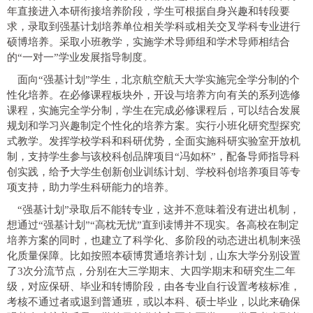
年直接进入本研衔接培养阶段，学生可根据自身兴趣和转段要
求，录取到强基计划培养单位相关学科或相关交叉学科专业进行
硕博培养。采取小班教学，实施学术导师组和学术导师相结合
的“一对一”学业发展指导制度。
面向“强基计划”学生，北京航空航天大学实施完全学分制的个
性化培养。在必修课程板块外，开设与培养方向有关的系列选修
课程，实施完全学分制，学生在完成必修课程后，可以结合发展
规划和学习兴趣制定个性化的培养方案。实行小班化研究型探究
式教学。发挥学校学科和科研优势，全面实施科研实验室开放机
制，支持学生参与该校科创品牌项目“冯如杯”，配备导师指导科
创实践，给予大学生创新创业训练计划、学校科创培养项目等专
项支持，助力学生科研能力的培养。
“强基计划”录取后不能转专业，这并不意味着没有进出机制，
想通过“强基计划”“高枕无忧”直到读博并不现实。各高校在制定
培养方案的同时，也建立了科学化、多阶段的动态进出机制来强
化质量保障。比如按照本硕博贯通培养计划，山东大学分别设置
了3次分流节点，分别在大三学期末、大四学期末和研究生二年
级，对应保研、毕业和转博阶段，由各专业自行设置考核标准，
考核不通过者或退到普通班，或以本科、硕士毕业，以此来确保