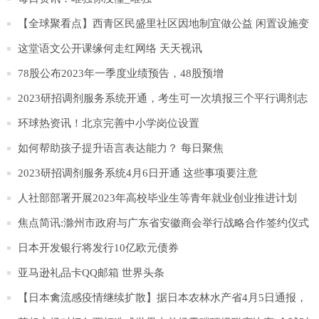
【全球聚看点】西青区民盛里社区因地制宜做公益 闲置设施变
身“爱心置换亭”
这堂语文公开课缘何走红网络 天天视讯
78股公布2023年一季度业绩预告，48股预增
2023研招调剂服务系统开通，考生可一次填报三个平行调剂志
愿
环球热资讯！北京完善中小学岗位设置
如何帮助孩子提升语言表达能力？ 每日聚焦
2023研招调剂服务系统4月6日开通 这些事项要注意
人社部部署开展2023年高校毕业生等青年就业创业推进计划
焦点简讯:滁州市政府与广东省安徽商会举行战略合作签约仪式
日本开发银行将发行10亿欧元债券
亚马逊礼品卡QQ邮箱 世界头条
【日本禽流感疫情继续扩散】据日本农林水产省4月5日通报，