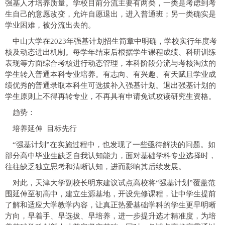
强基人才培养质量。学校目前分流主要有两类，一类是考虑到考
生自己的意愿改变，允许自愿退出，进入普通班；另一类确实是
学业困难，被分流出去的。
中山大学在2023年强基计划招生简章中明确，学校实行年度考
核及动态进出机制。每学年结束后根据学生课程成绩、科研训练
表现等方面综合考核进行动态管理，本科阶段分流与考核淘汰的
学生转入普通本科专业培养。有志向、有兴趣、有天赋且学业成
绩优秀的普通录取本科生可选拔补入强基计划。退出强基计划的
学生原则上不得再转专业，不再具有申请免试攻读研究生资格。
趋势：
培养延伸 目标先行
“强基计划”在实施过程中，也发现了一些亟待解决的问题。如
部分高中毕业生缺乏自我认知能力，面对基础学科专业选择时，
往往缺乏独立思考和清晰认知，进而影响其后续发展。
对此，天津大学副校长明东建议试点高校将“强基计划”覆盖范
围延伸至初高中，建立生源基地，开设先修课程，让中学生提前
了解和适应大学教学内容，让真正热爱基础学科的学生更早明晰
方向，早着手、早选拔、早培养，进一步提升选才精准度，为培