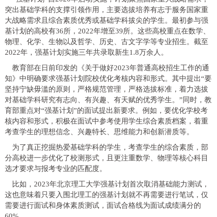
突出基础学科的支撑引领作用，主要选拔培养有志于服务国家重
大战略需求且综合素质优秀或基础学科拔尖的学生。最初参与强
基计划的高校有36所，2022年增至39所。这些高校重点在数学、
物理、化学、生物以及哲学、历史、古文字学等专业招生。截至
2022年，强基计划实施三年共录取新生1.8万余人。
教育部在日前印发的《关于做好2023年普通高校招生工作的通
知》中明确要求强基计划院校优化考核内容和形式。其中提出“要
坚持宁缺毋滥的原则，严格规范管理，严格选拔标准，着力选拔
对基础学科研究有志向、有兴趣、有天赋的优秀学生。”同时，教
育部重点对“强基计划”的面试提出新要求。例如，要优化学校考
核内容和形式，积极在面试中参考使用学生综合素质档案，着重
考查学生的理想信念、兴趣特长、思维能力和创新潜质等。
为了真正挖掘热爱基础学科的学生，考查学生的综合素质，部
分高校进一步优化了校测形式，且更注重数学、物理等核心科目
选才要求与报考专业的匹配度。
比如，2023年北京理工大学强基计划首次取消基础能力测试，
这也意味着只要入围北理工的强基计划就不再需要进行笔试，仅
需要进行面试和身体素质测试，面试合格线为面试成绩满分的
60%。