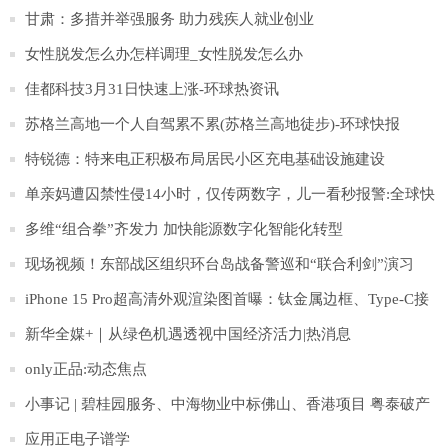
甘肃：多措并举强服务 助力残疾人就业创业
女性脱发怎么办怎样调理_女性脱发怎么办
佳都科技3月31日快速上涨-环球热资讯
苏格兰高地一个人自驾累不累(苏格兰高地徒步)-环球快报
特锐德：特来电正积极布局居民小区充电基础设施建设
单亲妈遭囚禁性侵14小时，仅传两数字，儿一看秒报警:全球快
报
多维“组合拳”齐发力 加快能源数字化智能化转型
现场视频！东部战区组织环台岛战备警巡和“联合利剑”演习
iPhone 15 Pro超高清外观渲染图首曝：钛金属边框、Type-C接
口
新华全媒+｜从绿色机遇透视中国经济活力|热消息
only正品:动态焦点
小事记 | 碧桂园服务、中海物业中标佛山、香港项目 粤泰破产
清算案通过
应用正电子谱学